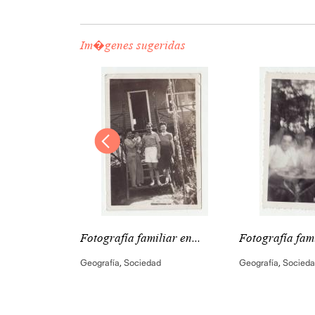
Im�genes sugeridas
iar en...
Fotografía familiar en...
Fotografía fami
d
Geografía
,
Sociedad
Geografía
,
Socied