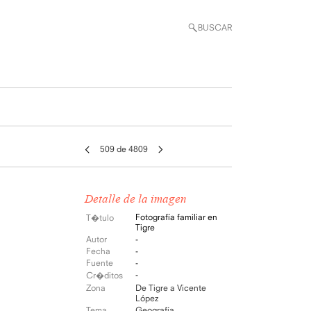
BUSCAR
509 de 4809
Detalle de la imagen
Fotografía familiar en
T�tulo
Tigre
Autor
-
Fecha
-
Fuente
-
-
Cr�ditos
Zona
De Tigre a Vicente
López
Tema
Geografía
,