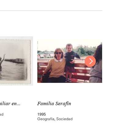
liar en...
Familia Serafín
Familia Caste
ad
1995
Geografía
,
Socie
Geografía
,
Sociedad