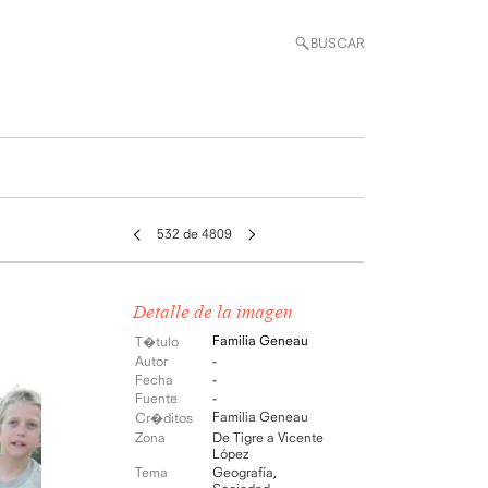
BUSCAR
532 de 4809
Detalle de la imagen
Familia Geneau
T�tulo
Autor
-
Fecha
-
Fuente
-
Familia Geneau
Cr�ditos
Zona
De Tigre a Vicente
López
Tema
Geografía
,