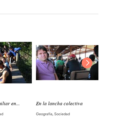
liar en...
En la lancha colectiva
Amigas en el 
ad
Geografía
,
Sociedad
Geografía
,
Socie