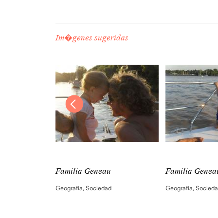
Im�genes sugeridas
u
Familia Geneau
Familia Genea
d
Geografía
,
Sociedad
Geografía
,
Socied