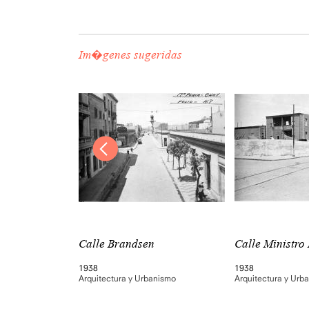
Im�genes sugeridas
a
Calle Brandsen
Calle Ministro
1938
1938
nismo
Arquitectura y Urbanismo
Arquitectura y Urb