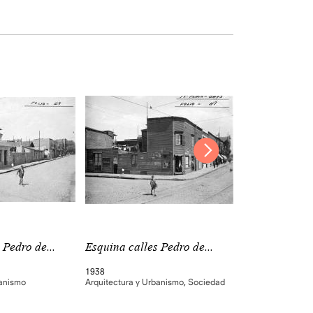
 Pedro de...
Esquina calles Pedro de...
Calle Suárez
1938
1938
banismo
Arquitectura y Urbanismo
,
Sociedad
Arquitectura y Ur