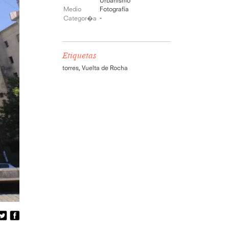
Urbanismo
Medio
Fotografía
-
Categor�a
Etiquetas
torres
,
Vuelta de Rocha