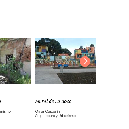
a
Mural de La Boca
Bar en La Bo
banismo
Omar Gasparini
Arquitectura y Ur
Arquitectura y Urbanismo