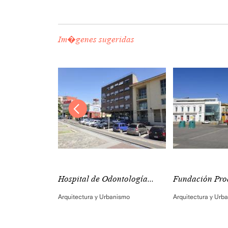
Im�genes sugeridas
Boca
Hospital de Odontología...
Fundación Pro
nismo
Arquitectura y Urbanismo
Arquitectura y Urb