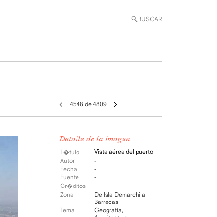
BUSCAR
4548 de 4809
Detalle de la imagen
Vista aérea del puerto
T�tulo
Autor
-
Fecha
-
Fuente
-
-
Cr�ditos
Zona
De Isla Demarchi a
Barracas
Tema
Geografía
,