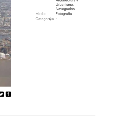
Arquitectura y
Urbanismo
,
Navegación
Medio
Fotografía
-
Categor�a