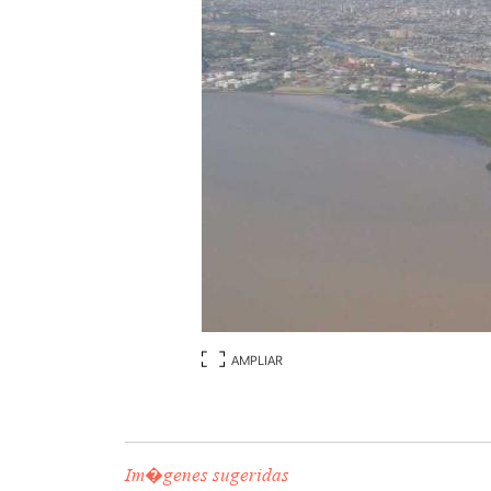
AMPLIAR
Im�genes sugeridas