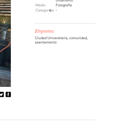
Urbanismo
Medio
Fotografía
-
Categor�a
Etiquetas
Ciudad Universitaria
,
comunidad
,
asentamiento