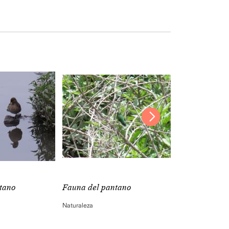
tano
Fauna del pantano
Fauna del pa
Naturaleza
Naturaleza