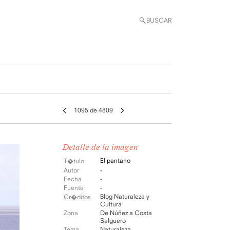
BUSCAR
1095 de 4809
Detalle de la imagen
El pantano
T�tulo
Autor
-
Fecha
-
Fuente
-
Blog Naturaleza y
Cr�ditos
Cultura
Zona
De Núñez a Costa
Salguero
Tema
Naturaleza