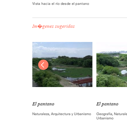
Vista hacia el río desde el pantano
Im�genes sugeridas
El pantano
El pantano
ctura y Urbanismo
Naturaleza
,
Arquitectura y Urbanismo
Geografía
,
Natural
Urbanismo