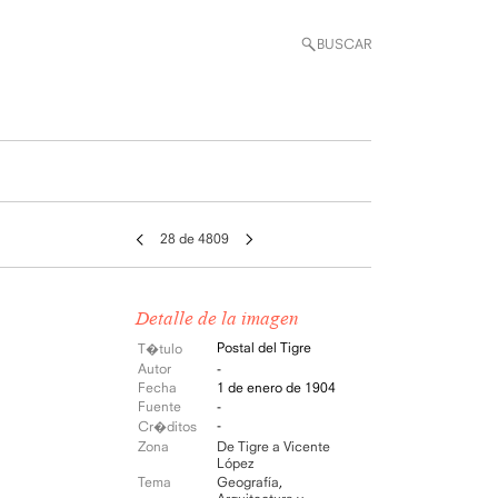
BUSCAR
28 de 4809
Detalle de la imagen
Postal del Tigre
T�tulo
Autor
-
Fecha
1 de enero de 1904
Fuente
-
-
Cr�ditos
Zona
De Tigre a Vicente
López
Tema
Geografía
,