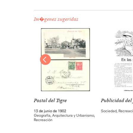
Im�genes sugeridas
Postal del Tigre
Publicidad del 
13 de junio de 1902
Sociedad
,
Recreac
tura y Urbanismo
,
Geografía
,
Arquitectura y Urbanismo
,
Recreación