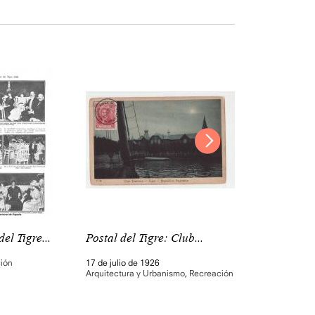
el Tigre...
Postal del Tigre: Club...
Página deporti
ión
17 de julio de 1926
Recreación
,
Nave
Arquitectura y Urbanismo
,
Recreación