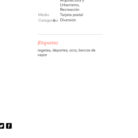
Arquitectura y
Urbanismo
,
Recreación
Medio
Tarjeta postal
Diversión
Categor�a
Etiquetas
regatas
,
deportes
,
ocio
,
barcos de
vapor