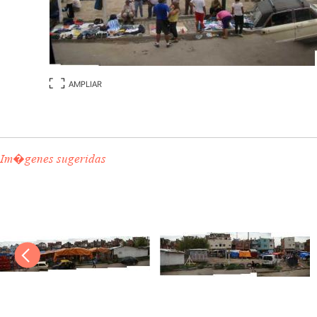
AMPLIAR
Im�genes sugeridas