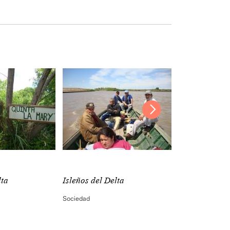
lta
Isleños del Delta
Isleños del De
Sociedad
Arquitectura y Ur