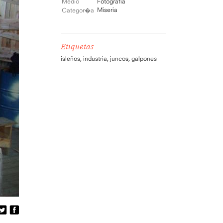
Medio
Fotografía
Miseria
Categor�a
Etiquetas
isleños
,
industria
,
juncos
,
galpones