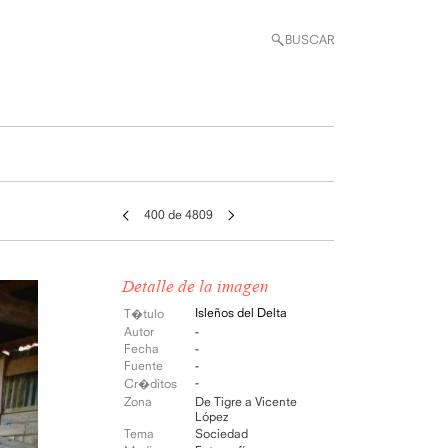
BUSCAR
400 de 4809
Detalle de la imagen
Isleños del Delta
T�tulo
Autor
-
Fecha
-
Fuente
-
-
Cr�ditos
Zona
De Tigre a Vicente
López
Tema
Sociedad