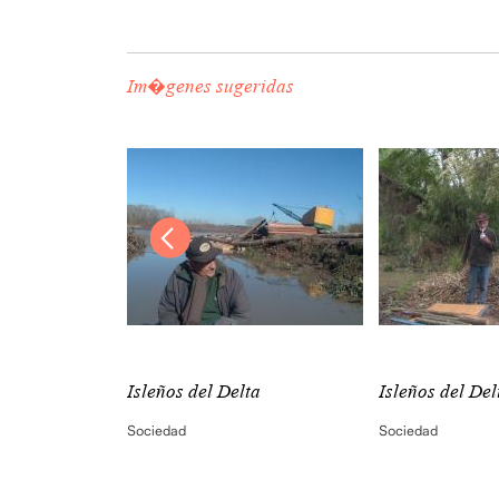
Im�genes sugeridas
ta
Isleños del Delta
Isleños del Del
Sociedad
Sociedad