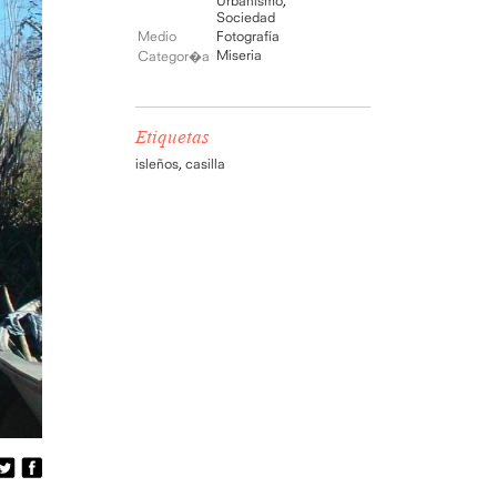
Urbanismo
,
Sociedad
Medio
Fotografía
Miseria
Categor�a
Etiquetas
isleños
,
casilla