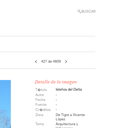
BUSCAR
427 de 4809
Detalle de la imagen
Isleños del Delta
T�tulo
Autor
-
Fecha
-
Fuente
-
-
Cr�ditos
Zona
De Tigre a Vicente
López
Tema
Arquitectura y