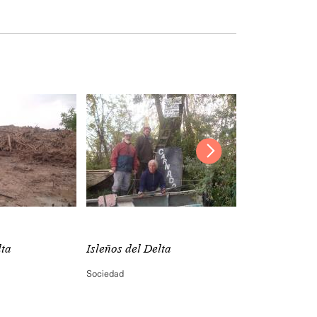
lta
Isleños del Delta
Isleños del De
Sociedad
Sociedad