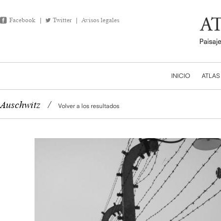
Facebook
Twitter
Avisos legales
INICIO
ATLAS
Auschwitz
/
Volver a los resultados