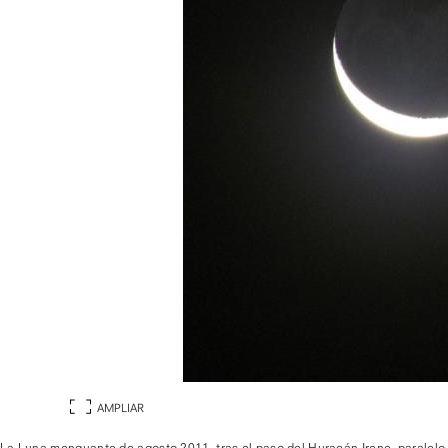
AMPLIAR
La Luna menguante de agosto 2011, tras el paso del Huracán Irene, paralelo a 