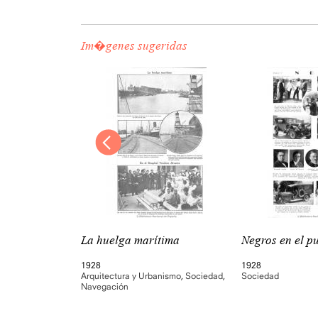
Im�genes sugeridas
el puerto
La huelga marítima
Negros en el p
1928
1928
Arquitectura y Urbanismo
,
Sociedad
,
Sociedad
Navegación