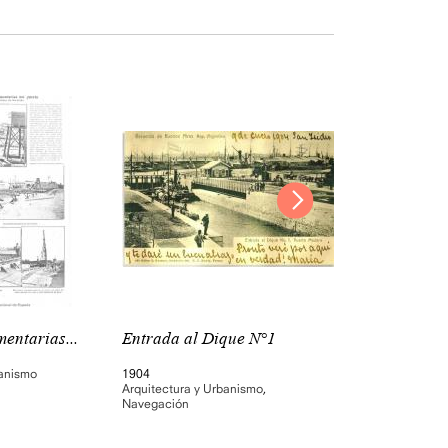
entarias...
Entrada al Dique N°1
Depósitos de 
banismo
1904
Arquitectura y Ur
Arquitectura y Urbanismo
,
Navegación
Navegación