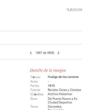
BUSCAR
1887 de 4809
Detalle de la imagen
Huelga de los carreros
T�tulo
Autor
-
Fecha
1910
Fuente
Revista
Caras y Caretas
Archivo Histarmar
Cr�ditos
Zona
De Puerto Nuevo a Ex
Ciudad Deportiva
Tema
Sociedad
,