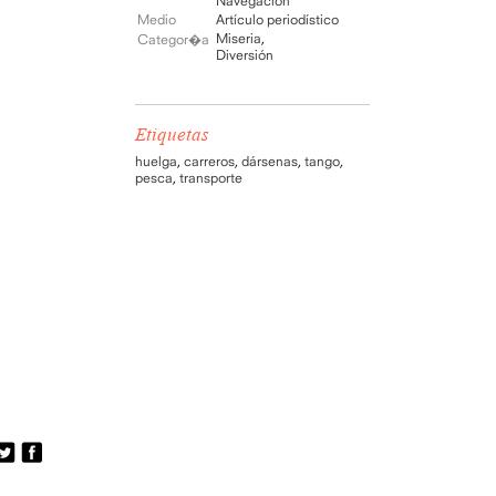
Navegación
Medio
Artículo periodístico
Miseria
,
Categor�a
Diversión
Etiquetas
huelga
,
carreros
,
dársenas
,
tango
,
pesca
,
transporte