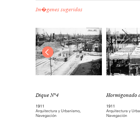
Im�genes sugeridas
Dique N°4
Hormigonado de
1911
1911
nismo
,
Arquitectura y Urbanismo
,
Arquitectura y Urb
Navegación
Navegación