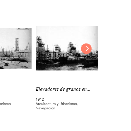
Elevadores de granos en...
Silos molinero
1912
1912
banismo
Arquitectura y Urbanismo
,
Arquitectura y Ur
Navegación
Navegación