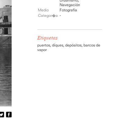
Urbanismo
,
Navegación
Medio
Fotografía
-
Categor�a
Etiquetas
puertos
,
diques
,
depósitos
,
barcos de
vapor