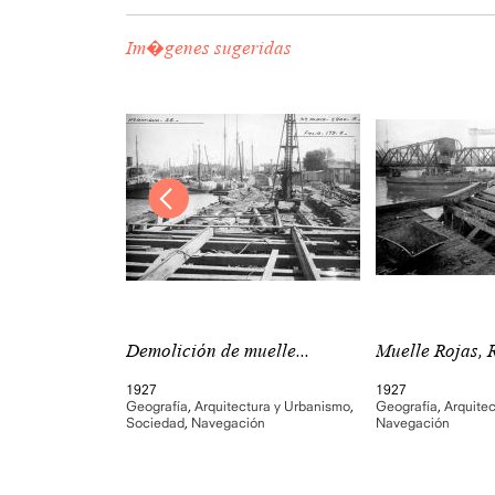
Im�genes sugeridas
bera...
Demolición de muelle...
Muelle Rojas, R
1927
1927
tura y Urbanismo
,
Geografía
,
Arquitectura y Urbanismo
,
Geografía
,
Arquite
ión
Sociedad
,
Navegación
Navegación