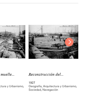
muelle...
Reconstrucción del...
Reconstrucció
1927
1928
ctura y Urbanismo
,
Geografía
,
Arquitectura y Urbanismo
,
Geografía
,
Arquit
Sociedad
,
Navegación
Navegación