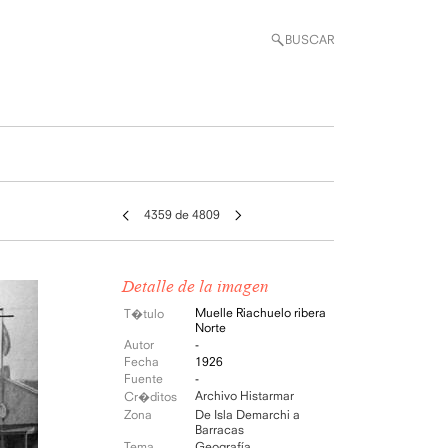
BUSCAR
4359 de 4809
Detalle de la imagen
Muelle Riachuelo ribera
T�tulo
Norte
Autor
-
Fecha
1926
Fuente
-
Archivo Histarmar
Cr�ditos
Zona
De Isla Demarchi a
Barracas
Tema
Geografía
,