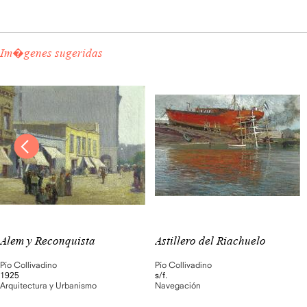
Im�genes sugeridas
Alem y Reconquista
Astillero del Riachuelo
Pío Collivadino
Pío Collivadino
1925
s/f.
Arquitectura y Urbanismo
Navegación