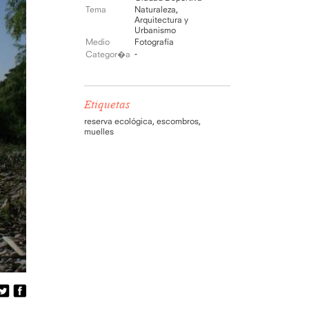
Tema
Naturaleza
,
Arquitectura y
Urbanismo
Medio
Fotografía
-
Categor�a
Etiquetas
reserva ecológica
,
escombros
,
muelles