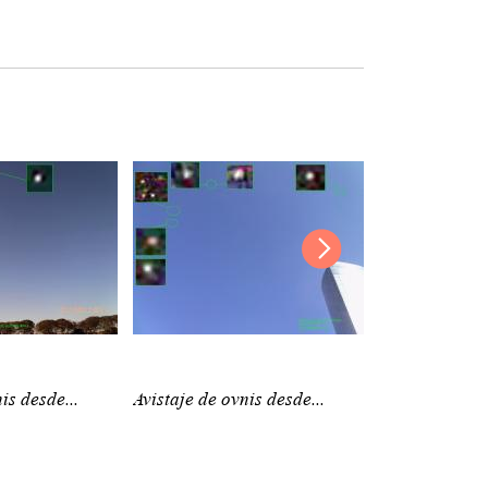
is desde...
Avistaje de ovnis desde...
Avistaje de ov