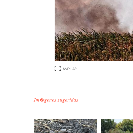
AMPLIAR
Im�genes sugeridas