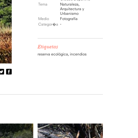
Tema
Naturaleza
,
Arquitectura y
Urbanismo
Medio
Fotografía
-
Categor�a
Etiquetas
reserva ecológica
,
incendios