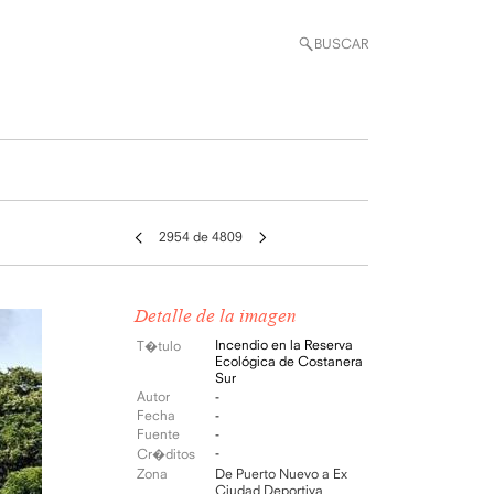
BUSCAR
2954 de 4809
Detalle de la imagen
Incendio en la Reserva
T�tulo
Ecológica de Costanera
Sur
Autor
-
Fecha
-
Fuente
-
-
Cr�ditos
Zona
De Puerto Nuevo a Ex
Ciudad Deportiva