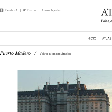
Facebook
Twitter
Avisos legales
INICIO
ATLAS
Puerto Madero
/
Volver a los resultados