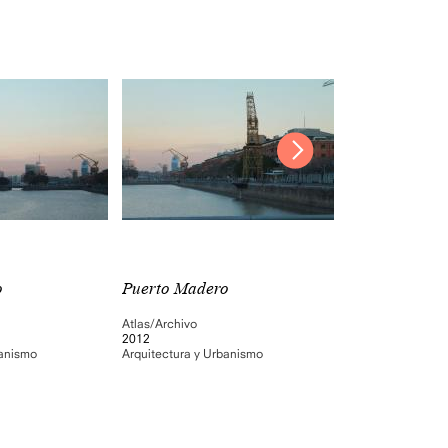
o
Puerto Madero
Puerto Mader
Atlas/Archivo
Atlas/Archivo
2012
2012
banismo
Arquitectura y Urbanismo
Arquitectura y Ur