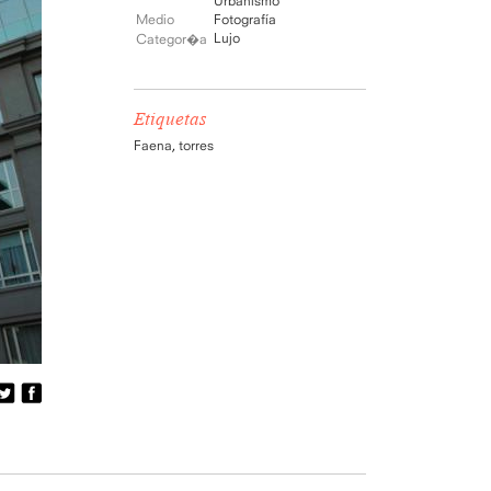
Urbanismo
Medio
Fotografía
Lujo
Categor�a
Etiquetas
Faena
,
torres